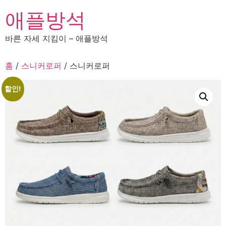
콘
애플방석
텐
츠
바른 자세 지킴이 – 애플방석
로
건
홈
/
스니커로퍼
/ 스니커로퍼
너
뛰
할인!
기