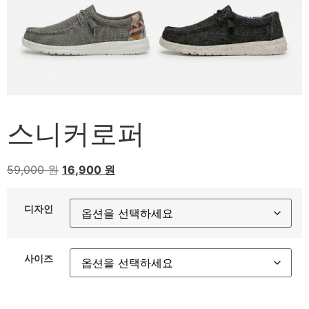
스니커로퍼
원
현
59,000
원
16,900
원
래
재
가
가
디자인
고객센터
격:
격:
온라인
59,000 원.
16,900 원.
사이즈