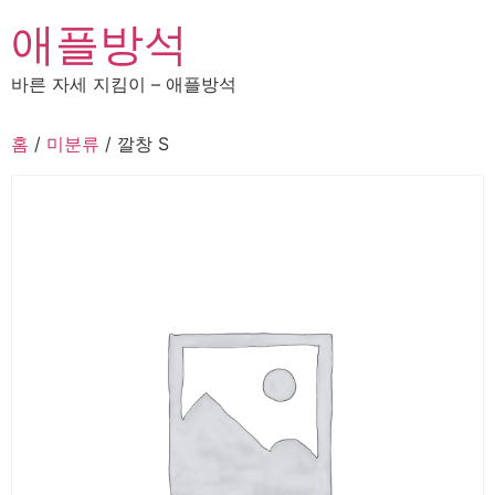
콘
애플방석
텐
츠
바른 자세 지킴이 – 애플방석
로
건
홈
/
미분류
/ 깔창 S
너
뛰
기