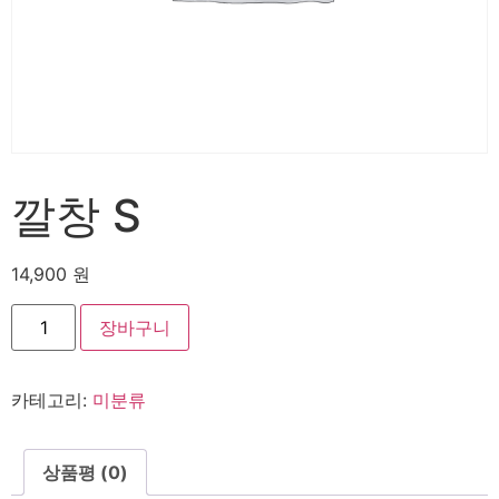
깔창 S
14,900
원
깔
장바구니
창
S
수
량
카테고리:
미분류
상품평 (0)