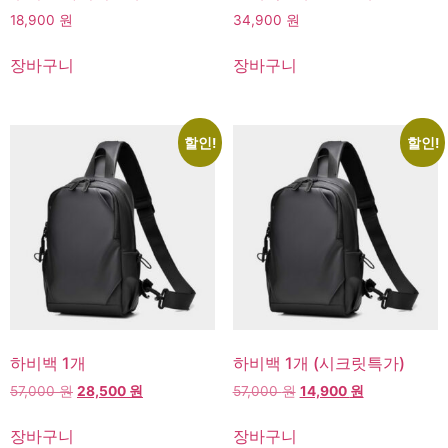
18,900
원
34,900
원
장바구니
장바구니
할인!
할인!
하비백 1개
하비백 1개 (시크릿특가)
원
현
원
현
57,000
원
28,500
원
57,000
원
14,900
원
래
재
래
재
가
가
가
가
장바구니
장바구니