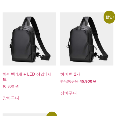
격:
격:
격:
격:
57,000 원.
28,500 원.
57,000 원.
14,900 원.
할인!
고객센터
하비백 1개 + LED 장갑 1세
하비백 2개
온라인
트
원
현
114,000
원
45,900
원
16,800
원
래
재
가
가
장바구니
격:
격:
장바구니
114,000 원.
45,900 원.