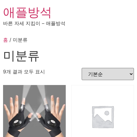
콘
애플방석
텐
츠
바른 자세 지킴이 – 애플방석
로
건
홈
/ 미분류
너
뛰
미분류
기
9개 결과 모두 표시