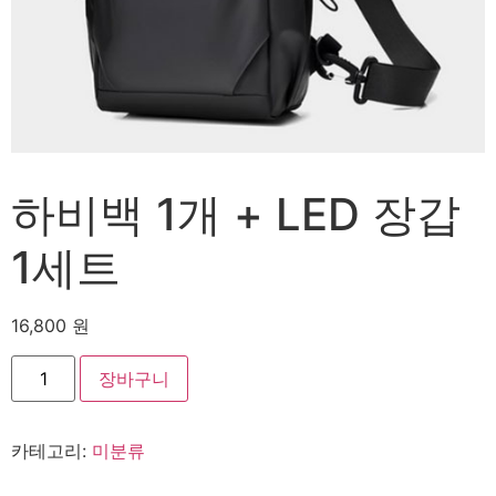
하비백 1개 + LED 장갑
1세트
16,800
원
하
장바구니
비
백
1
개
카테고리:
미분류
+
LED
장