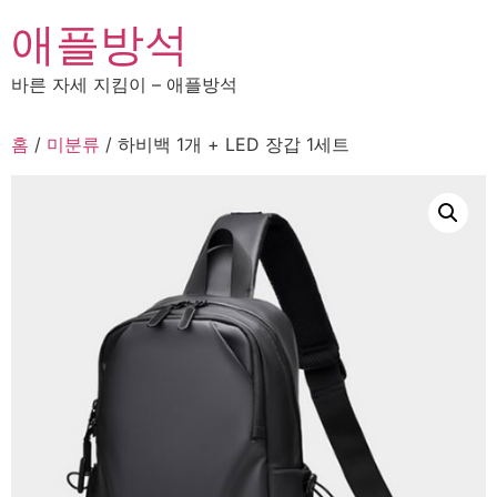
콘
애플방석
텐
츠
바른 자세 지킴이 – 애플방석
로
건
홈
/
미분류
/ 하비백 1개 + LED 장갑 1세트
너
뛰
기