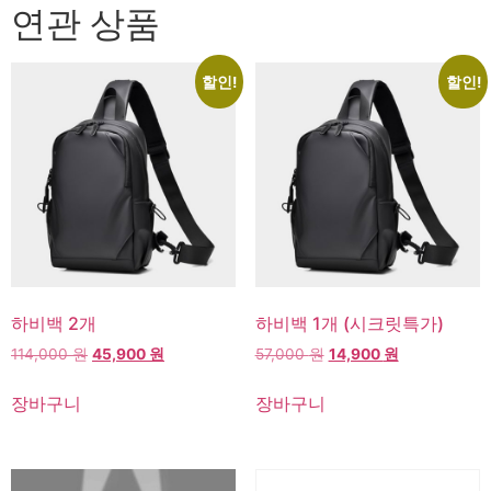
갑
연관 상품
1
세
트
수
할인!
할인!
량
고객센터
온라인
하비백 2개
하비백 1개 (시크릿특가)
원
현
원
현
114,000
원
45,900
원
57,000
원
14,900
원
래
재
래
재
가
가
가
가
장바구니
장바구니
격:
격:
격:
격:
114,000 원.
45,900 원.
57,000 원.
14,900 원.