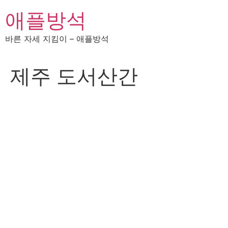
콘
애플방석
텐
츠
바른 자세 지킴이 – 애플방석
로
건
너
제주 도서산간
뛰
기
고객센터
온라인